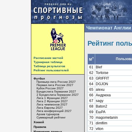
Чемпионат Англии 
Рейтинг пол
Расписание матчей
?
Пользов
М
Турнирная таблица
Таблица результатов
61
Blef
Рейтинг пользователей
62
Tortoise
63
GRIFFIT
Футбол
Премьер-лига России 2027
64
DGJON
Первая лига России 2027
Кубок России 2027
65
alexu
Бундеслига Германии 2027
2 Бундеслига Германии 2027
66
Андрюха
Лига 1 Франции 2027
67
sagy
Лига 2 Франции 2027
Лига чемпионов 2027
68
Baton2
Лига Европы 2027
Лига конференций 2027
69
ЕшРА
Архив турниров
70
magometanin
Суммарный рейтинг
Хоккей
71
dimfilm
Правила
72
viton
Изменение данных