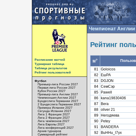
Чемпионат Англии 
Рейтинг пол
Расписание матчей
?
Пользов
М
Турнирная таблица
Таблица результатов
81
Goloicos
Рейтинг пользователей
82
ЕшРА
83
DGJON
Футбол
Премьер-лига России 2027
84
СемСэр
Первая лига России 2027
Кубок России 2027
85
Pawell
Премьер-лига Англии 2027
Чемпионшип Англии 2027
86
kana19830406
Бундеслига Германии 2027
87
Bera
2 Бундеслига Германии 2027
Примера Испании 2027
88
oliver 21
Сегунда Испании 2027
Лига 1 Франции 2027
89
Негодяева
Лига 2 Франции 2027
90
Petey
Лига чемпионов 2027
Лига Европы 2027
91
BANDERA
Лига конференций 2027
Архив турниров
92
BuHHu_l7yx
Суммарный рейтинг