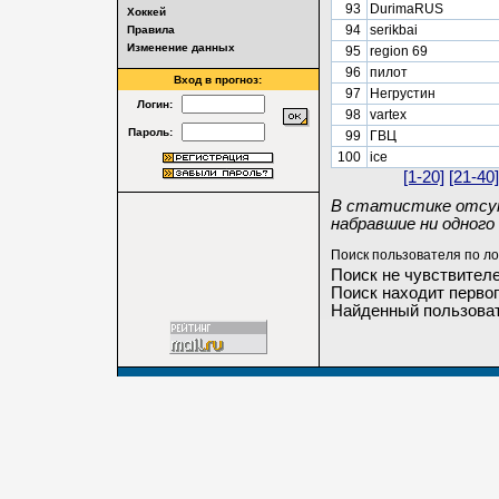
93
DurimaRUS
Хоккей
94
serikbai
Правила
Изменение данных
95
region 69
96
пилот
Вход в прогноз:
97
Негрустин
Логин:
98
vartex
Пароль:
99
ГВЦ
100
ice
[1-20]
[21-40]
В статистике отсут
набравшие ни одного 
Поиск пользователя по ло
Поиск не чувствителе
Поиск находит первог
Найденный пользоват