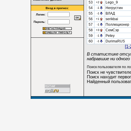
53
Lego_9
+2
54
Негрустин
-1
Вход в прогноз:
55
ВЛАД
-1
Логин:
56
serikbai
+1
Пароль:
57
Поллюционер
-1
58
СемСэр
+3
59
Petey
-1
60
DurimaRUS
-1
[1-
В статистике отсут
набравшие ни одного 
Поиск пользователя по ло
Поиск не чувствителе
Поиск находит первог
Найденный пользоват