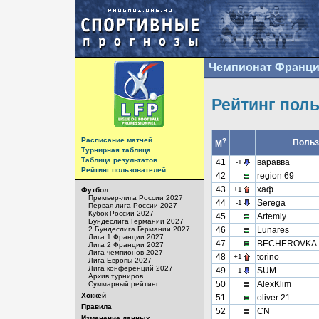
Чемпионат Франци
Рейтинг пол
Расписание матчей
?
Польз
М
Турнирная таблица
Таблица результатов
41
варавва
-1
Рейтинг пользователей
42
region 69
43
хаф
+1
Футбол
Премьер-лига России 2027
44
Serega
-1
Первая лига России 2027
Кубок России 2027
45
Artemiy
Бундеслига Германии 2027
2 Бундеслига Германии 2027
46
Lunares
Лига 1 Франции 2027
47
BECHEROVKA
Лига 2 Франции 2027
Лига чемпионов 2027
48
torino
+1
Лига Европы 2027
Лига конференций 2027
49
SUM
-1
Архив турниров
50
AlexKlim
Суммарный рейтинг
Хоккей
51
oliver 21
Правила
52
CN
Изменение данных