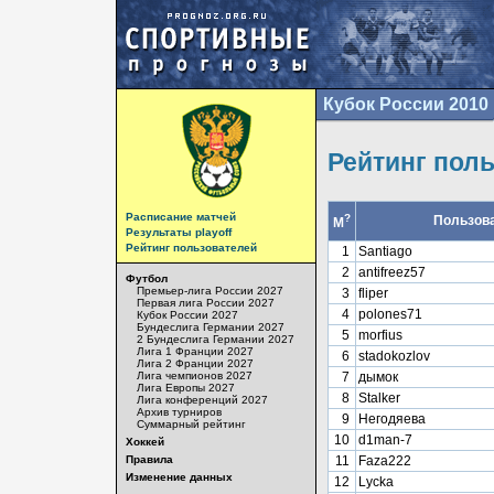
Кубок России 2010
Рейтинг пол
Расписание матчей
?
Пользов
М
Результаты playoff
Рейтинг пользователей
1
Santiago
2
antifreez57
Футбол
Премьер-лига России 2027
3
fliper
Первая лига России 2027
4
polones71
Кубок России 2027
Бундеслига Германии 2027
5
morfius
2 Бундеслига Германии 2027
Лига 1 Франции 2027
6
stadokozlov
Лига 2 Франции 2027
Лига чемпионов 2027
7
дымок
Лига Европы 2027
8
Stalker
Лига конференций 2027
Архив турниров
9
Негодяева
Суммарный рейтинг
10
d1man-7
Хоккей
Правила
11
Faza222
Изменение данных
12
Lycka