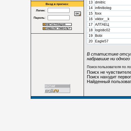
13
dmitric
Вход в прогноз:
14
infinitioleg
Логин:
15
foxx
Пароль:
16
viktor__k
17
АЛТАЕЦ
18
logistic02
19
Bobi
20
Eagle57
В статистике отсут
набравшие ни одного 
Поиск пользователя по ло
Поиск не чувствителе
Поиск находит первог
Найденный пользоват