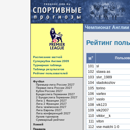
Чемпионат Англии 
Рейтинг пол
Расписание матчей
?
Пользов
М
Суперкубок Англии 2009
Турнирная таблица
101
sl
Таблица результатов
102
slawa as
Рейтинг пользователей
103
slvr_1989
Футбол
104
stadokozlov
Премьер-лига России 2027
Первая лига России 2027
105
torino
Кубок России 2027
106
vartex
Бундеслига Германии 2027
2 Бундеслига Германии 2027
107
vaslo
Лига 1 Франции 2027
Лига 2 Франции 2027
108
vik123
Лига чемпионов 2027
109
vik2007
Лига Европы 2027
Лига конференций 2027
110
viktor__k
Архив турниров
Суммарный рейтинг
111
viton
Хоккей
112
vse matchi 1-0
Правила