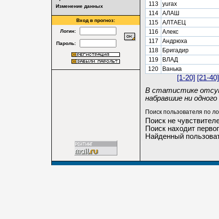
113
yurax
Изменение данных
114
АЛАШ
Вход в прогноз:
115
АЛТАЕЦ
Логин:
116
Алекс
117
Андрюха
Пароль:
118
Бригадир
119
ВЛАД
120
Ванька
[1-20]
[21-40]
В статистике отсут
набравшие ни одного 
Поиск пользователя по ло
Поиск не чувствителе
Поиск находит первог
Найденный пользоват