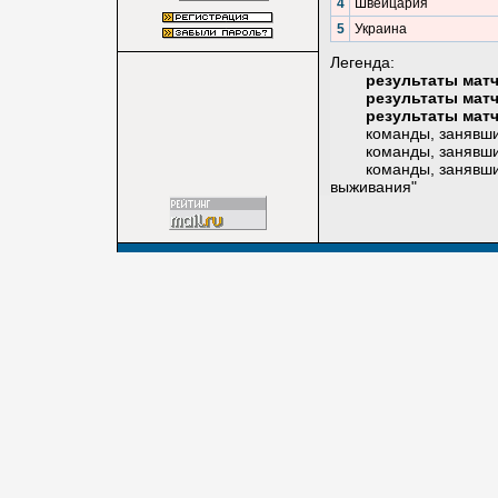
4
Швейцария
5
Украина
Легенда:
результаты мат
результаты мат
результаты мат
команды, занявшие п
команды, занявшие вт
команды, занявшие п
выживания"