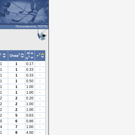
Пользователь: ГОСТЬ
о/
?
?
?
Очки
+
?
п
1
1
0.17
-
1
1
0.33
-
1
1
0.33
-
1
1
0.50
-
1
1
1.00
-
1
1
1.00
-
2
2
0.20
-
2
2
1.00
-
2
2
1.00
-
2
5
0.83
-
0
6
0.86
-
4
7
1.00
-
1
8
4.00
-