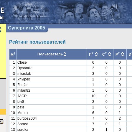
Суперлига 2005
Рейтинг пользователей
?
?
?
?
Пользователь
П
С
Р
И
М
1
Close
6
0
0
2
Dynamik
3
0
0
3
microlab
3
0
0
4
Упырёк
2
0
0
5
Feofan
1
0
0
6
milan82
1
0
0
7
JAGR
10
0
0
8
biv8
2
0
0
9
pate
2
0
0
10
Молот
6
0
1
11
burgos2004
7
0
2
12
Aprost
7
0
1
13
soroka
2
1
0