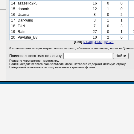
14
azazello2k5
16
0
0
15
donmir
12
1
0
16
Usama
8
0
2
17
Darkwing
3
1
1
18
FUN
7
0
3
19
Rain
27
0
1
20
Pavluha_By
10
2
0
[1-20]
[21-40]
[41-60]
[61-73]
В статистике отсутствуют пользователи, сделавшие прогнозы, но не набравшие
Поиск пользователя по логину:
Поиск не чувствителен к регистру.
Поиск находит первого пользователя, логин которого содержит искомую строку.
Найденный пользователь, подсвечивается красным фоном.