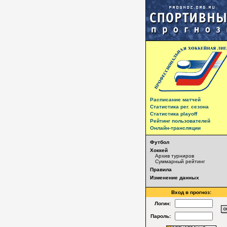
Расписание матчей
Статистика рег. сезона
Статистика playoff
Рейтинг пользователей
Онлайн-трансляции
Футбол
Хоккей
Архив турниров
Суммарный рейтинг
Правила
Изменение данных
Вход в прогноз:
Логин:
Пароль: