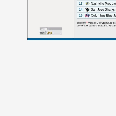
13
Nashville Predato
14
San Jose Sharks
15
Columbus Blue J
знаком
*
указаны лидеры диви
зеленым фоном указаны команд