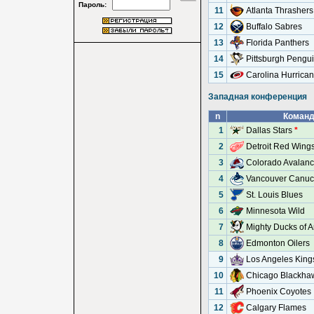
Пароль:
11
Atlanta Thrashers
12
Buffalo Sabres
13
Florida Panthers
14
Pittsburgh Pengu
15
Carolina Hurrica
Западная конференция
n
Коман
1
Dallas Stars
*
2
Detroit Red Wing
3
Colorado Avalan
4
Vancouver Canuc
5
St. Louis Blues
6
Minnesota Wild
7
Mighty Ducks of 
8
Edmonton Oilers
9
Los Angeles King
10
Chicago Blackha
11
Phoenix Coyotes
12
Calgary Flames