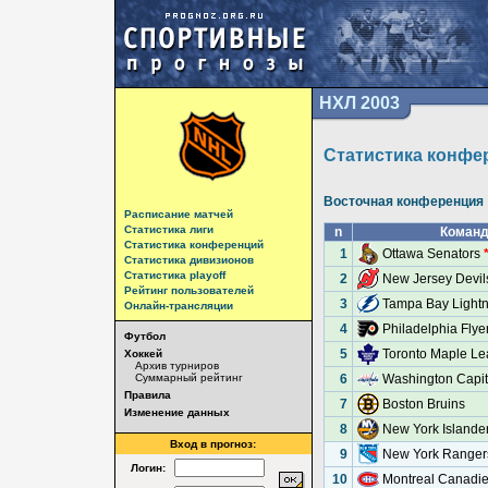
НХЛ 2003
Статистика конфе
Восточная конференция
Расписание матчей
Статистика лиги
n
Коман
Статистика конференций
1
Ottawa Senators
Статистика дивизионов
Статистика playoff
2
New Jersey Devi
Рейтинг пользователей
3
Tampa Bay Light
Онлайн-трансляции
4
Philadelphia Flye
Футбол
5
Toronto Maple Le
Хоккей
Архив турниров
Суммарный рейтинг
6
Washington Capit
Правила
7
Boston Bruins
Изменение данных
8
New York Islande
Вход в прогноз:
9
New York Ranger
Логин:
10
Montreal Canadi