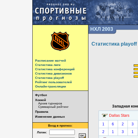
НХЛ 2003
Статистика playoff
Расписание матчей
Статистика лиги
Статистика конференций
Статистика дивизионов
Статистика playoff
Рейтинг пользователей
Онлайн-трансляции
Футбол
Хоккей
Архив турниров
Западная ко
Суммарный рейтинг
Правила
Dallas Stars
Изменение данных
1
6
2
3
Вход в прогноз:
2
1
3
1
Логин: