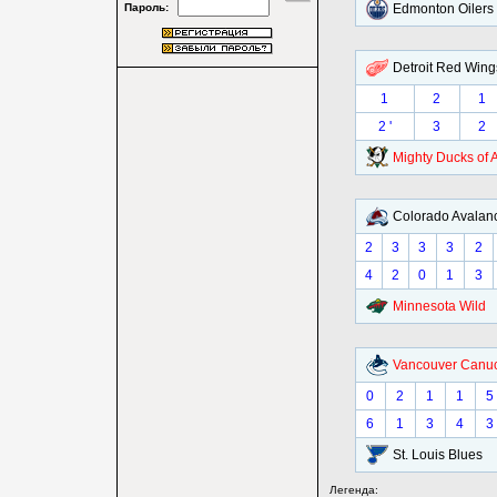
Пароль:
Edmonton Oilers
Detroit Red Wing
1
2
1
2 '
3
2
Mighty Ducks of
Colorado Avalan
2
3
3
3
2
4
2
0
1
3
Minnesota Wild
Vancouver Canu
0
2
1
1
5
6
1
3
4
3
St. Louis Blues
Легенда: