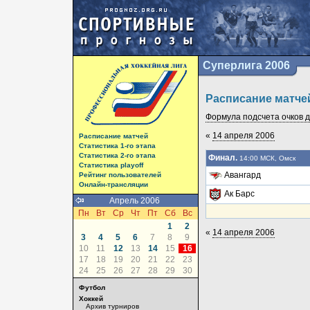
Суперлига 2006
Расписание матче
Формула подсчета очков да
«
14 апреля 2006
Расписание матчей
Статистика 1-го этапа
Статистика 2-го этапа
Финал.
14:00 МСК, Омск
Статистика playoff
Авангард
Рейтинг пользователей
Онлайн-трансляции
Ак Барс
Апрель 2006
Пн
Вт
Ср
Чт
Пт
Сб
Вс
1
2
«
14 апреля 2006
3
4
5
6
7
8
9
10
11
12
13
14
15
16
17
18
19
20
21
22
23
24
25
26
27
28
29
30
Футбол
Хоккей
Архив турниров