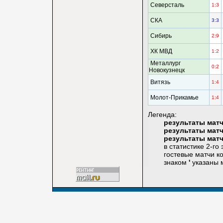
Северсталь
1:3
СКА
3:3
Сибирь
2:9
ХК МВД
1:2
Металлург
0:2
Новокузнецк
Витязь
1:4
Молот-Прикамье
1:4
Легенда:
результаты мат
результаты мат
результаты мат
в статистике 2-го эт
гостевые матчи ком
знаком
'
указаны м