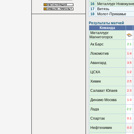
16
Металлург Новокузне
17
Витязь
18
Молот-Прикамье
Результаты матчей
Команда
Металлург
Магнитогорск
Ак Барс
2:1
Локомотив
1:4
Авангард
3:5
ЦСКА
1:2
Химик
2:5
Салават Юлаев
2:3
Динамо Москва
1:3
Лада
2:1'
Спартак
0:1
Нефтехимик
0:3