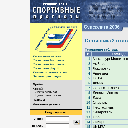
Суперлига 2006
Статистика 2-го эт
Турнирная таблица
n
Команда
Расписание матчей
1
Металлург Магнитого
Статистика 1-го этапа
2
Ак Барс
Статистика 2-го этапа
Статистика playoff
3
Локомотив
Рейтинг пользователей
4
Авангард
Онлайн-трансляции
5
ЦСКА
6
Химик
Футбол
7
Салават Юлаев
Хоккей
Архив турниров
8
Динамо Москва
Суммарный рейтинг
9
Лада
Правила
10
Спартак
Изменение данных
11
Нефтехимик
12
Северсталь
Вход в прогноз:
13
СКА
Логин:
14
Сибирь
Пароль:
15
ХК МВД