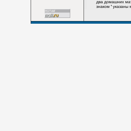
два домашних матча 
знаком
'
указаны м