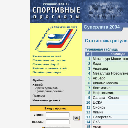
Суперлига 2004
Статистика регуля
Турнирная таблица
n
Команда
Расписание матчей
1
Металлург Магнитого
Статистика рег. сезона
2
Лада
Статистика playoff
Рейтинг пользователей
3
Авангард
Онлайн-трансляции
4
Металлург Новокузне
5
Ак Барс
Футбол
6
Динамо Москва
Хоккей
7
Локомотив
Архив турниров
Суммарный рейтинг
8
Нефтехимик
Правила
9
Салават Юлаев
Изменение данных
10
ЦСКА
11
Сибирь
Вход в прогноз:
12
Химик
Логин:
13
Северсталь
14
СКА
Пароль:
15
Амур