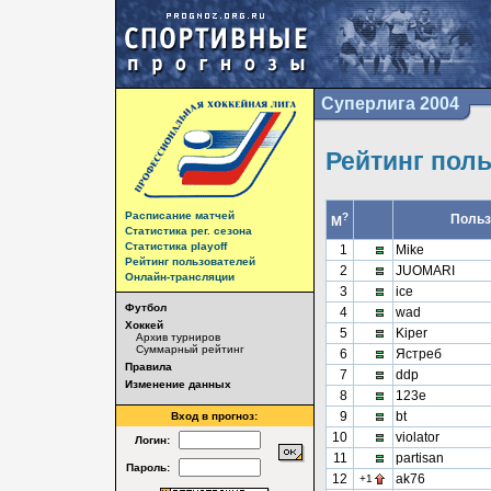
Суперлига 2004
Рейтинг пол
Расписание матчей
?
Польз
М
Статистика рег. сезона
Статистика playoff
1
Mike
Рейтинг пользователей
2
JUOMARI
Онлайн-трансляции
3
ice
Футбол
4
wad
Хоккей
5
Kiper
Архив турниров
Суммарный рейтинг
6
Ястреб
Правила
7
ddp
Изменение данных
8
123e
9
bt
Вход в прогноз:
10
violator
Логин:
11
partisan
Пароль:
12
ak76
+1