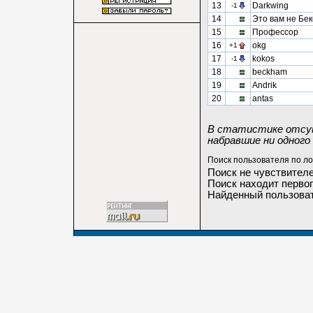
13
Darkwing
-1
14
Это вам не Бе
15
Профессор
16
okg
+1
17
kokos
-1
18
beckham
19
Andrik
20
antas
В статистике отсут
набравшие ни одного 
Поиск пользователя по ло
Поиск не чувствителе
Поиск находит первог
Найденный пользоват