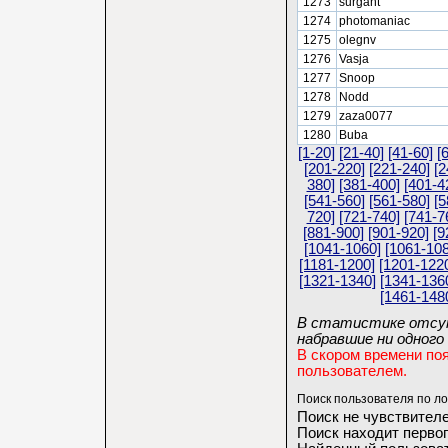
1273
surgant
1274
photomaniac
1275
olegnv
1276
Vasja
1277
Snoop
1278
Nodd
1279
zaza0077
1280
Buba
[1-20]
[21-40]
[41-60]
[
[201-220]
[221-240]
[2
380]
[381-400]
[401-4
[541-560]
[561-580]
[5
720]
[721-740]
[741-7
[881-900]
[901-920]
[9
[1041-1060]
[1061-108
[1181-1200]
[1201-122
[1321-1340]
[1341-136
[1461-148
В статистике отсут
набравшие ни одного 
В скором времени по
пользователем.
Поиск пользователя по ло
Поиск не чувствителе
Поиск находит первог