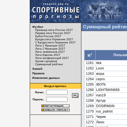
Суммарный рейтин
Футбол
Премьер-лига России 2027
Первая лига России 2027
Кубок России 2027
Бундеслига Германии 2027
2 Бундеслига Германии 2027
Лига 1 Франции 2027
Лига 2 Франции 2027
Лига чемпионов 2027
?
Пользо
Лига Европы 2027
М
Лига конференций 2027
Архив турниров
1261
itek
Суммарный рейтинг
1262
Leon
Хоккей
Правила
1263
жора
Изменение данных
1264
серго
1265
iBOTb
Вход в прогноз:
1266
LIGHTMAN666
Логин:
1267
nas19
Пароль:
1268
Артур
1269
DOSIRMAN
1270
rus_patriot
1271
Чирик
1272
Лион