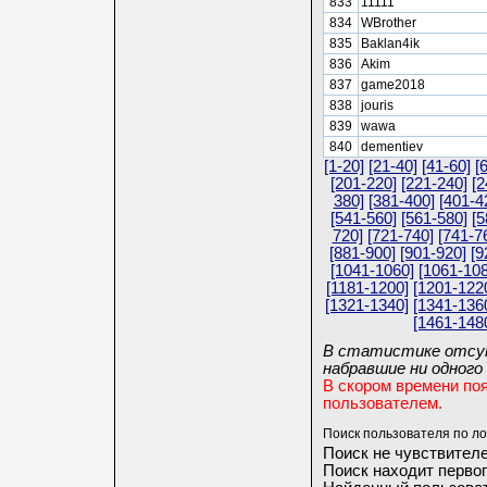
833
11111
834
WBrother
835
Baklan4ik
836
Akim
837
game2018
838
jouris
839
wawa
840
dementiev
[1-20]
[21-40]
[41-60]
[
[201-220]
[221-240]
[2
380]
[381-400]
[401-4
[541-560]
[561-580]
[5
720]
[721-740]
[741-7
[881-900]
[901-920]
[9
[1041-1060]
[1061-108
[1181-1200]
[1201-122
[1321-1340]
[1341-136
[1461-148
В статистике отсут
набравшие ни одного 
В скором времени по
пользователем.
Поиск пользователя по ло
Поиск не чувствителе
Поиск находит первог