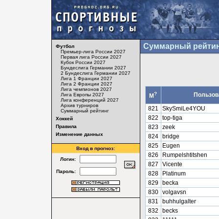
Суммарный рейтин
Футбол
Премьер-лига России 2027
Первая лига России 2027
Кубок России 2027
Бундеслига Германии 2027
2 Бундеслига Германии 2027
Лига 1 Франции 2027
Лига 2 Франции 2027
Лига чемпионов 2027
?
Пользов
Лига Европы 2027
М
Лига конференций 2027
Архив турниров
821
SkySmiLe4YOU
Суммарный рейтинг
822
top-tiga
Хоккей
Правила
823
zeek
Изменение данных
824
bridge
825
Eugen
Вход в прогноз:
826
Rumpelshtitshen
Логин:
827
Vicente
Пароль:
828
Platinum
829
becka
830
volgavsn
831
buhhulgalter
832
becks