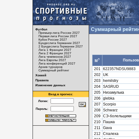
Суммарный рейтин
Футбол
Премьер-лига России 2027
Первая лига России 2027
Кубок России 2027
Бундеслига Германии 2027
2 Бундеслига Германии 2027
Лига 1 Франции 2027
Лига 2 Франции 2027
Лига чемпионов 2027
?
Пользов
Лига Европы 2027
М
Лига конференций 2027
Архив турниров
201
622357NDSU9883
Суммарный рейтинг
202
UK
Хоккей
Правила
203
hemilstry
Изменение данных
204
SASRUD
205
Низамулька
Вход в прогноз:
206
glebka
Логин:
207
Scorpio
Пароль:
208
Schwarz
209
СЭ-болельщики
210
Пашка
211
Gava
212
Спалеха