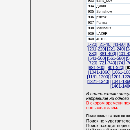
933
trans_boy
934
Джаш
935
Semshow
936
psixoz
937
Parma
938
Marineus
939
LAZER
940
40103
[1-20]
[21-40]
[41-60]
[
[201-220]
[221-240]
[2
380]
[381-400]
[401-4
[541-560]
[561-580]
[5
720]
[721-740]
[741-7
[881-900]
[901-920]
[9
[1041-1060]
[1061-108
[1181-1200]
[1201-122
[1321-1340]
[1341-136
[1461-148
В статистике отсут
набравшие ни одного 
В скором времени по
пользователем.
Поиск пользователя по ло
Поиск не чувствителе
Поиск находит первог