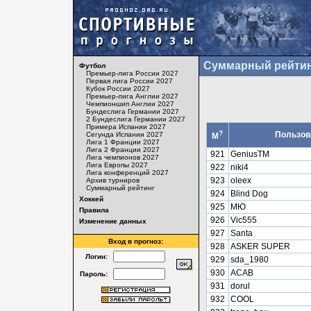
Суммарный рейтин
Футбол
Премьер-лига России 2027
Первая лига России 2027
Кубок России 2027
Премьер-лига Англии 2027
Чемпионшип Англии 2027
Бундеслига Германии 2027
2 Бундеслига Германии 2027
Примера Испании 2027
?
Пользов
Сегунда Испании 2027
М
Лига 1 Франции 2027
Лига 2 Франции 2027
921
GeniusTM
Лига чемпионов 2027
Лига Европы 2027
922
niki4
Лига конференций 2027
923
oleex
Архив турниров
Суммарный рейтинг
924
Blind Dog
Хоккей
925
МЮ
Правила
926
Vic555
Изменение данных
927
Santa
Вход в прогноз:
928
ASKER SUPER
Логин:
929
sda_1980
930
ACAB
Пароль:
931
dorul
932
COOL