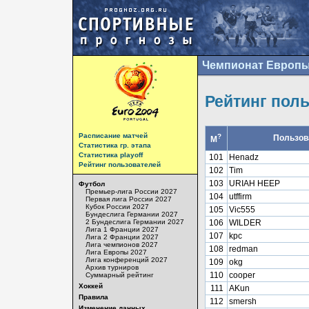
Чемпионат Европы
Рейтинг пол
Расписание матчей
?
Пользов
М
Статистика гр. этапа
Статистика playoff
101
Henadz
Рейтинг пользователей
102
Tim
103
URIAH HEEP
Футбол
Премьер-лига России 2027
104
utffirm
Первая лига России 2027
Кубок России 2027
105
Vic555
Бундеслига Германии 2027
2 Бундеслига Германии 2027
106
WILDER
Лига 1 Франции 2027
107
kpc
Лига 2 Франции 2027
Лига чемпионов 2027
108
redman
Лига Европы 2027
Лига конференций 2027
109
okg
Архив турниров
110
cooper
Суммарный рейтинг
Хоккей
111
AKun
Правила
112
smersh
Изменение данных