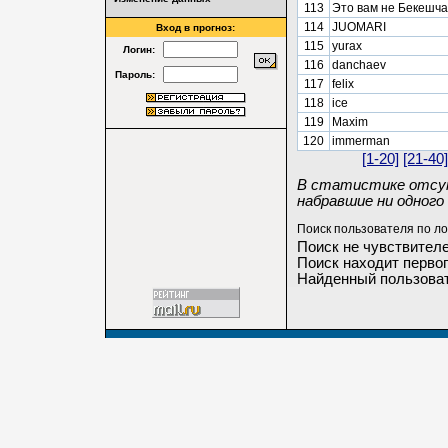
113
Это вам не Бекешч
114
JUOMARI
Вход в прогноз:
115
yurax
Логин:
116
danchaev
Пароль:
117
felix
118
ice
119
Maxim
120
immerman
[1-20]
[21-40]
В статистике отсут
набравшие ни одного 
Поиск пользователя по ло
Поиск не чувствителе
Поиск находит первог
Найденный пользоват