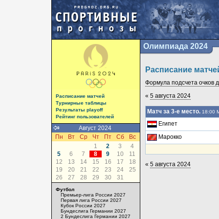
Олимпиада 2024
Расписание матче
Формула подсчета очков да
«
5 августа 2024
Расписание матчей
Турнирные таблицы
Результаты playoff
Матч за 3-е место.
18:00 
Рейтинг пользователей
Египет
Август 2024
Пн
Вт
Ср
Чт
Пт
Сб
Вс
Марокко
1
2
3
4
5
6
7
8
9
10
11
12
13
14
15
16
17
18
«
5 августа 2024
19
20
21
22
23
24
25
26
27
28
29
30
31
Футбол
Премьер-лига России 2027
Первая лига России 2027
Кубок России 2027
Бундеслига Германии 2027
2 Бундеслига Германии 2027