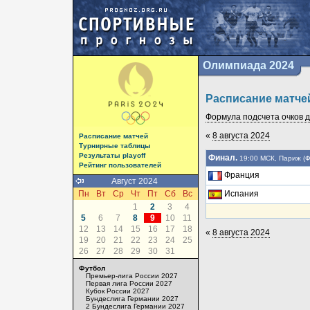
Олимпиада 2024
Расписание матче
Формула подсчета очков да
«
8 августа 2024
Расписание матчей
Турнирные таблицы
Результаты playoff
Финал.
19:00 МСК, Париж (
Рейтинг пользователей
Франция
Август 2024
Пн
Вт
Ср
Чт
Пт
Сб
Вс
Испания
1
2
3
4
5
6
7
8
9
10
11
12
13
14
15
16
17
18
«
8 августа 2024
19
20
21
22
23
24
25
26
27
28
29
30
31
Футбол
Премьер-лига России 2027
Первая лига России 2027
Кубок России 2027
Бундеслига Германии 2027
2 Бундеслига Германии 2027