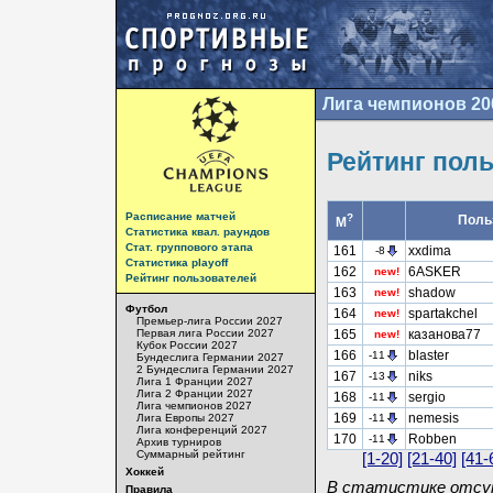
Лига чемпионов 20
Рейтинг пол
Расписание матчей
?
Поль
М
Статистика квал. раундов
Стат. группового этапа
161
xxdima
-8
Статистика playoff
162
6ASKER
new!
Рейтинг пользователей
163
shadow
new!
Футбол
164
spartakchel
new!
Премьер-лига России 2027
Первая лига России 2027
165
казанова77
new!
Кубок России 2027
166
blaster
-11
Бундеслига Германии 2027
2 Бундеслига Германии 2027
167
niks
-13
Лига 1 Франции 2027
Лига 2 Франции 2027
168
sergio
-11
Лига чемпионов 2027
169
nemesis
Лига Европы 2027
-11
Лига конференций 2027
170
Robben
-11
Архив турниров
Суммарный рейтинг
[1-20]
[21-40]
[41-
Хоккей
В статистике отсут
Правила