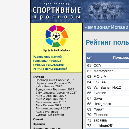
Чемпионат Испани
Рейтинг пол
Расписание матчей
?
Пользов
М
Турнирная таблица
Таблица результатов
61
ССМ
Рейтинг пользователей
62
Merseysider
63
F-C-L-M
Футбол
Премьер-лига России 2027
64
852944
Первая лига России 2027
Кубок России 2027
65
Van Basten No12
Бундеслига Германии 2027
2 Бундеслига Германии 2027
66
aversen
Лига 1 Франции 2027
67
Gava
Лига 2 Франции 2027
Лига чемпионов 2027
68
Негодяева
Лига Европы 2027
Лига конференций 2027
69
Фанат
Архив турниров
70
Elephant
Суммарный рейтинг
Хоккей
71
варавва
Правила
72
beckham251
Изменение данных