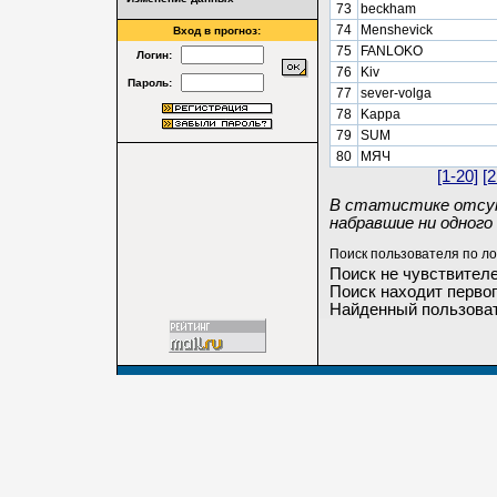
73
beckham
74
Menshevick
Вход в прогноз:
75
FANLOKO
Логин:
76
Kiv
Пароль:
77
sever-volga
78
Kappa
79
SUM
80
МЯЧ
[1-20]
[2
В статистике отсут
набравшие ни одного 
Поиск пользователя по ло
Поиск не чувствителе
Поиск находит первог
Найденный пользоват