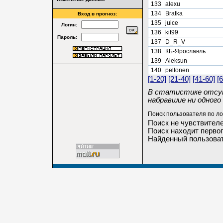
133
alexu
134
Bratka
Вход в прогноз:
135
juice
Логин:
136
kit99
Пароль:
137
D_R_V
138
КБ-Ярославль
139
Aleksun
140
peltonen
[1-20]
[21-40]
[41-60]
[
В статистике отсут
набравшие ни одного 
Поиск пользователя по ло
Поиск не чувствителе
Поиск находит первог
Найденный пользоват