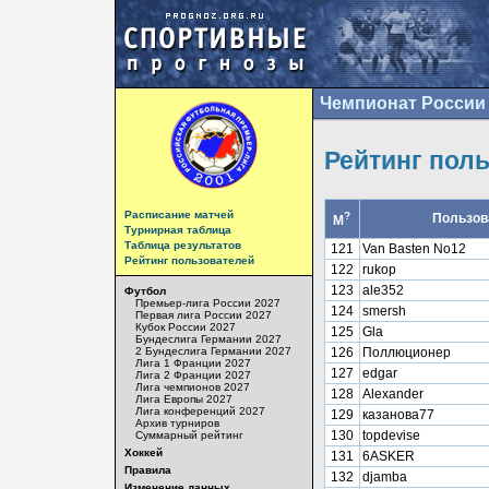
Чемпионат России 
Рейтинг пол
Расписание матчей
?
Пользов
М
Турнирная таблица
Таблица результатов
121
Van Basten No12
Рейтинг пользователей
122
rukop
123
ale352
Футбол
Премьер-лига России 2027
124
smersh
Первая лига России 2027
Кубок России 2027
125
Gla
Бундеслига Германии 2027
2 Бундеслига Германии 2027
126
Поллюционер
Лига 1 Франции 2027
127
edgar
Лига 2 Франции 2027
Лига чемпионов 2027
128
Alexander
Лига Европы 2027
Лига конференций 2027
129
казанова77
Архив турниров
130
topdevise
Суммарный рейтинг
Хоккей
131
6ASKER
Правила
132
djamba
Изменение данных