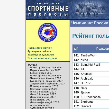
Чемпионат России 
Рейтинг пол
Расписание матчей
?
Пользов
М
Турнирная таблица
Таблица результатов
141
TimBerWolf
Рейтинг пользователей
142
olcha
143
Saint Kid RWS
Футбол
Премьер-лига России 2027
144
Tit
Первая лига России 2027
Кубок России 2027
145
Shumick
Премьер-лига Англии 2027
Чемпионшип Англии 2027
146
Archibald
Бундеслига Германии 2027
147
D_R_V
2 Бундеслига Германии 2027
Примера Испании 2027
148
kit99
Сегунда Испании 2027
Лига 1 Франции 2027
149
Демон
Лига 2 Франции 2027
150
КБ-Ярославль
Лига чемпионов 2027
Лига Европы 2027
151
Зигфрид
Лига конференций 2027
Архив турниров
152
Steve-X
Суммарный рейтинг