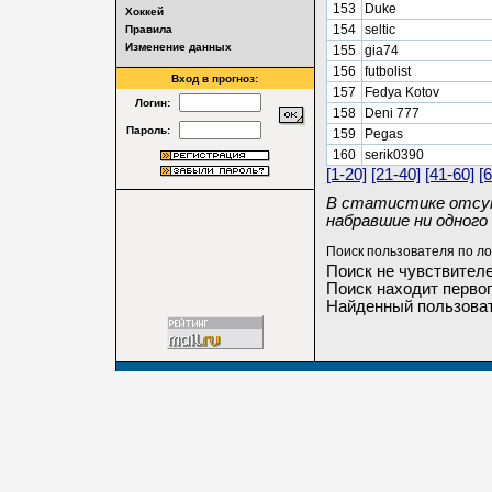
153
Duke
Хоккей
154
seltic
Правила
Изменение данных
155
gia74
156
futbolist
Вход в прогноз:
157
Fedya Kotov
Логин:
158
Deni 777
Пароль:
159
Pegas
160
serik0390
[1-20]
[21-40]
[41-60]
[
В статистике отсут
набравшие ни одного 
Поиск пользователя по ло
Поиск не чувствителе
Поиск находит первог
Найденный пользоват