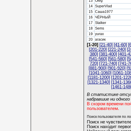
13
Oleg
14
SuperVlad
15
Саша1977
16
ЧЁРНЫЙ
17
Stalker
18
Sems
19
yurax
20
агасик
[1-20]
[21-40]
[41-60]
[
[201-220]
[221-240]
[2
380]
[381-400]
[401-4
[541-560]
[561-580]
[5
720]
[721-740]
[741-7
[881-900]
[901-920]
[9
[1041-1060]
[1061-108
[1181-1200]
[1201-122
[1321-1340]
[1341-136
[1461-148
В статистике отсут
набравшие ни одного 
В скором времени по
пользователем.
Поиск пользователя по ло
Поиск не чувствителе
Поиск находит первог