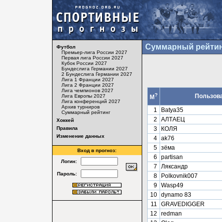
Суммарный рейтин
Футбол
Премьер-лига России 2027
Первая лига России 2027
Кубок России 2027
Бундеслига Германии 2027
2 Бундеслига Германии 2027
Лига 1 Франции 2027
Лига 2 Франции 2027
Лига чемпионов 2027
?
Пользов
Лига Европы 2027
М
Лига конференций 2027
Архив турниров
1
Batya35
Суммарный рейтинг
2
АЛТАЕЦ
Хоккей
Правила
3
КОЛЯ
Изменение данных
4
ak76
5
зёма
Вход в прогноз:
6
partisan
Логин:
7
Ляксандр
Пароль:
8
Polkovnik007
9
Wasp49
10
dynamo 83
11
GRAVEDIGGER
12
redman