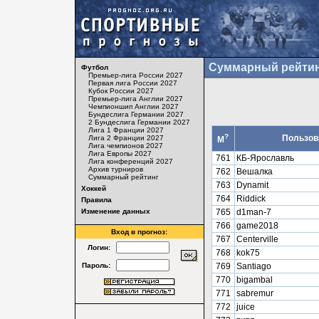
Суммарный рейтин
Футбол
Премьер-лига России 2027
Первая лига России 2027
Кубок России 2027
Премьер-лига Англии 2027
Чемпионшип Англии 2027
Бундеслига Германии 2027
2 Бундеслига Германии 2027
Лига 1 Франции 2027
?
Пользов
Лига 2 Франции 2027
М
Лига чемпионов 2027
Лига Европы 2027
761
КБ-Ярославль
Лига конференций 2027
Архив турниров
762
Вешалка
Суммарный рейтинг
763
Dynamit
Хоккей
764
Riddick
Правила
Изменение данных
765
d1man-7
766
game2018
Вход в прогноз:
767
Centerville
Логин:
768
kok75
Пароль:
769
Santiago
770
bigambal
771
sabremur
772
juice