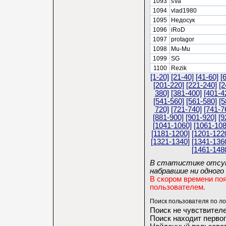
1093
sVa
1094
vlad1980
1095
Недосук
1096
iRoD
1097
protagor
1098
Mu-Mu
1099
SG
1100
Rezik
[1-20]
[21-40]
[41-60]
[
[201-220]
[221-240]
[2
380]
[381-400]
[401-4
[541-560]
[561-580]
[5
720]
[721-740]
[741-7
[881-900]
[901-920]
[9
[1041-1060]
[1061-108
[1181-1200]
[1201-122
[1321-1340]
[1341-136
[1461-148
В статистике отсут
набравшие ни одного 
В скором времени по
пользователем.
Поиск пользователя по ло
Поиск не чувствителе
Поиск находит первог