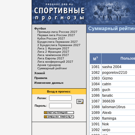
Суммарный рейтин
Футбол
Премьер-лига России 2027
Первая лига России 2027
Кубок России 2027
Бундеслига Германии 2027
2 Бундеслига Германии 2027
Лига 1 Франции 2027
Лига 2 Франции 2027
Лига чемпионов 2027
?
Пользо
Лига Европы 2027
М
Лига конференций 2027
Архив турниров
1081
sasha 2004
Суммарный рейтинг
1082
pogorelov2210
Хоккей
Правила
1083
Gizmo
Изменение данных
1084
catrin
1085
guch
Вход в прогноз:
1086
fanatic
Логин:
1087
366639
Пароль:
1088
talisman16rus
1089
Alexb
1090
flaminga
1091
Nok
1092
serjo