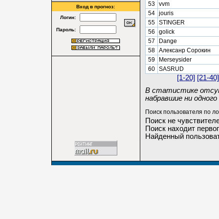
53
vvm
Вход в прогноз:
54
jouris
Логин:
55
STINGER
Пароль:
56
golick
57
Dange
58
Алексанр Сорокин
59
Merseysider
60
SASRUD
[1-20]
[21-40]
В статистике отсут
набравшие ни одного 
Поиск пользователя по ло
Поиск не чувствителе
Поиск находит первог
Найденный пользоват