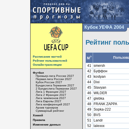
Кубок УЕФА 2004
Рейтинг пол
Расписание матчей
?
Пользов
М
Рейтинг пользователей
Онлайн-трансляции
41
smersh
42
Буффон
Футбол
Премьер-лига России 2027
43
kostyan
Первая лига России 2027
44
Dixi
Кубок России 2027
Бундеслига Германии 2027
45
Slavyan
2 Бундеслига Германии 2027
Лига 1 Франции 2027
46
WILDER
Лига 2 Франции 2027
Лига чемпионов 2027
47
glebka
Лига Европы 2027
48
FRANK ZAPPA
Лига конференций 2027
Архив турниров
49
Sopka-222
Суммарный рейтинг
50
BVS
Хоккей
Правила
51
Landr
Изменение данных
52
lalexxx