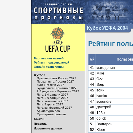
Кубок УЕФА 2004
Рейтинг пол
Расписание матчей
?
Пользов
М
Рейтинг пользователей
Онлайн-трансляции
41
македония
42
Mike
Футбол
Премьер-лига России 2027
43
Ozz
Первая лига России 2027
44
Serp
Кубок России 2027
Бундеслига Германии 2027
45
воин
2 Бундеслига Германии 2027
Лига 1 Франции 2027
46
ivanka
Лига 2 Франции 2027
Лига чемпионов 2027
47
scoundrel
Лига Европы 2027
48
Дмитрий
Лига конференций 2027
Архив турниров
49
123e
Суммарный рейтинг
50
golick
Хоккей
Правила
51
Вальтрон
Изменение данных
52
Kiper