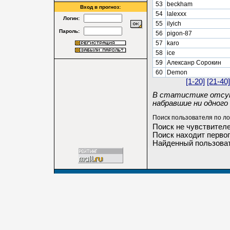
53
beckham
Вход в прогноз:
54
lalexxx
Логин:
55
ilyich
Пароль:
56
pigon-87
57
karo
58
ice
59
Алексанр Сорокин
60
Demon
[1-20]
[21-40]
В статистике отсут
набравшие ни одного 
Поиск пользователя по ло
Поиск не чувствителе
Поиск находит первог
Найденный пользоват