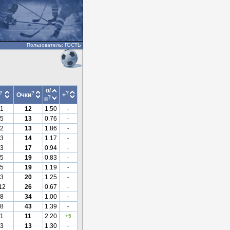
Пользователь: ГОСТЬ
о/
?
?
?
Очки
+
?
п
1
12
1.50
-
5
13
0.76
-
2
13
1.86
-
3
14
1.17
-
3
17
0.94
-
5
19
0.83
-
5
19
1.19
-
3
20
1.25
-
12
26
0.67
-
8
34
1.00
-
8
43
1.39
-
1
11
2.20
+5
3
13
1.30
-