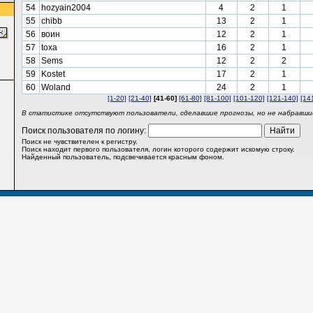
54
hozyain2004
4
2
1
55
chibb
13
2
1
56
воин
12
2
1
57
toxa
16
2
1
58
Sems
12
2
2
59
Kostet
17
2
1
60
Woland
24
2
1
[1-20]
[21-40]
[41-60]
[61-80]
[81-100]
[101-120]
[121-140]
[14
В статистике отсутствуют пользователи, сделавшие прогнозы, но не набравшие
Поиск пользователя по логину:
Поиск не чувствителен к регистру.
Поиск находит первого пользователя, логин которого содержит искомую строку.
Найденный пользователь, подсвечивается красным фоном.