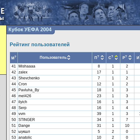
Кубок УЕФА 2004
Рейтинг пользователей
?
?
?
?
Пользователь
П
С
Р
И
М
41
Mishaaaa
8
1
2
42
zalex
17
1
1
43
Shevchenko
7
1
2
44
Cron
12
1
2
45
Pavluha_By
18
1
3
46
mel426
23
1
3
7
47
ilyich
16
1
3
48
Serp
16
1
4
49
vvm
39
1
3
50
STINGER
34
1
7
51
Dange
31
1
10
52
ыукшл
5
2
0
53
anatolic
10
2
0